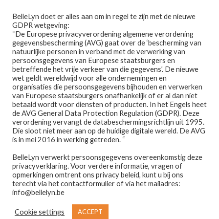
Ga
Ga
Menu
BelleLyn doet er alles aan om in regel te zijn met de nieuwe
door
naar
GDPR wetgeving:
naar
de
“De Europese privacyverordening algemene verordening
gegevensbescherming (AVG) gaat over de ‘bescherming van
navigatie
inhoud
natuurlijke personen in verband met de verwerking van
persoonsgegevens van Europese staatsburgers en
betreffende het vrije verkeer van die gegevens’. De nieuwe
wet geldt wereldwijd voor alle ondernemingen en
Home
organisaties die persoonsgegevens bijhouden en verwerken
van Europese staatsburgers onafhankelijk of er al dan niet
Home
AFSPRAAK MAKEN
betaald wordt voor diensten of producten. In het Engels heet
Afspraak maken
de AVG General Data Protection Regulation (GDPR). Deze
Afspraak maken
verordening vervangt de databeschermingsrichtlijn uit 1995.
Die sloot niet meer aan op de huidige digitale wereld. De AVG
Prijslijst
is in mei 2016 in werking getreden. “
BelleLyn verwerkt persoonsgegevens overeenkomstig deze
Winkel
privacyverklaring. Voor verdere informatie, vragen of
opmerkingen omtrent ons privacy beleid, kunt u bij ons
Contact
terecht via het contactformulier of via het mailadres:
info@bellelyn.be
Wie is Belle-Lyn ?
Cookie settings
ACCEPT