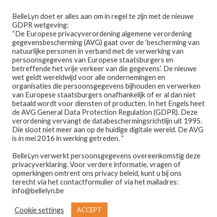
Ga
Ga
Menu
BelleLyn doet er alles aan om in regel te zijn met de nieuwe
door
naar
GDPR wetgeving:
naar
de
“De Europese privacyverordening algemene verordening
gegevensbescherming (AVG) gaat over de ‘bescherming van
navigatie
inhoud
natuurlijke personen in verband met de verwerking van
persoonsgegevens van Europese staatsburgers en
betreffende het vrije verkeer van die gegevens’. De nieuwe
wet geldt wereldwijd voor alle ondernemingen en
Home
organisaties die persoonsgegevens bijhouden en verwerken
van Europese staatsburgers onafhankelijk of er al dan niet
Home
OGEN
betaald wordt voor diensten of producten. In het Engels heet
Afspraak maken
de AVG General Data Protection Regulation (GDPR). Deze
Ogen
verordening vervangt de databeschermingsrichtlijn uit 1995.
Die sloot niet meer aan op de huidige digitale wereld. De AVG
Prijslijst
is in mei 2016 in werking getreden. “
BelleLyn verwerkt persoonsgegevens overeenkomstig deze
Winkel
privacyverklaring. Voor verdere informatie, vragen of
opmerkingen omtrent ons privacy beleid, kunt u bij ons
Toont alle 12 resultaten
Contact
terecht via het contactformulier of via het mailadres:
info@bellelyn.be
Wie is Belle-Lyn ?
Cookie settings
ACCEPT
€
22,95