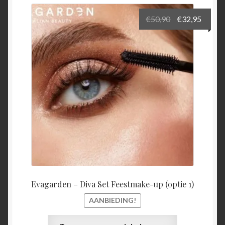
Oorspronkeli
Huidi
€
50,90
€
32,95
prijs
prijs
was:
is:
€50,90.
€32,95
Evagarden – Diva Set Feestmake-up (optie 1)
AANBIEDING!