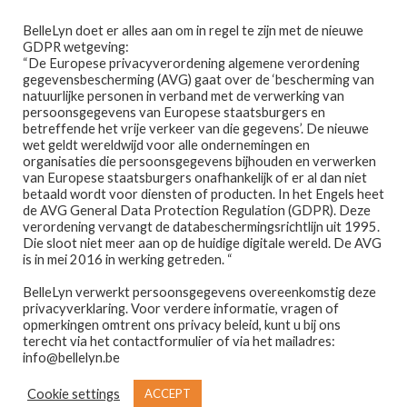
Ga
Ga
Menu
BelleLyn doet er alles aan om in regel te zijn met de nieuwe
door
naar
GDPR wetgeving:
naar
de
“De Europese privacyverordening algemene verordening
gegevensbescherming (AVG) gaat over de ‘bescherming van
navigatie
inhoud
natuurlijke personen in verband met de verwerking van
persoonsgegevens van Europese staatsburgers en
betreffende het vrije verkeer van die gegevens’. De nieuwe
wet geldt wereldwijd voor alle ondernemingen en
Home
organisaties die persoonsgegevens bijhouden en verwerken
van Europese staatsburgers onafhankelijk of er al dan niet
Home
PRODUCTEN GETAGGED “ACQUA DI GIOA”
betaald wordt voor diensten of producten. In het Engels heet
Afspraak maken
de AVG General Data Protection Regulation (GDPR). Deze
acqua di gioa
verordening vervangt de databeschermingsrichtlijn uit 1995.
Die sloot niet meer aan op de huidige digitale wereld. De AVG
Prijslijst
is in mei 2016 in werking getreden. “
BelleLyn verwerkt persoonsgegevens overeenkomstig deze
Winkel
privacyverklaring. Voor verdere informatie, vragen of
opmerkingen omtrent ons privacy beleid, kunt u bij ons
Enig resultaat
Contact
terecht via het contactformulier of via het mailadres:
info@bellelyn.be
Wie is Belle-Lyn ?
Cookie settings
ACCEPT
€
22,45