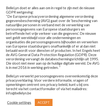
Ga
Ga
Menu
BelleLyn doet er alles aan om in regel te zijn met de nieuwe
door
naar
GDPR wetgeving:
naar
de
“De Europese privacyverordening algemene verordening
gegevensbescherming (AVG) gaat over de ‘bescherming van
navigatie
inhoud
natuurlijke personen in verband met de verwerking van
persoonsgegevens van Europese staatsburgers en
betreffende het vrije verkeer van die gegevens’. De nieuwe
wet geldt wereldwijd voor alle ondernemingen en
Home
organisaties die persoonsgegevens bijhouden en verwerken
van Europese staatsburgers onafhankelijk of er al dan niet
Home
PRODUCTEN GETAGGED “ALIEN”
betaald wordt voor diensten of producten. In het Engels heet
Afspraak maken
de AVG General Data Protection Regulation (GDPR). Deze
alien
verordening vervangt de databeschermingsrichtlijn uit 1995.
Die sloot niet meer aan op de huidige digitale wereld. De AVG
Prijslijst
is in mei 2016 in werking getreden. “
BelleLyn verwerkt persoonsgegevens overeenkomstig deze
Winkel
privacyverklaring. Voor verdere informatie, vragen of
opmerkingen omtrent ons privacy beleid, kunt u bij ons
Toont alle 2 resultaten
Contact
terecht via het contactformulier of via het mailadres:
info@bellelyn.be
Wie is Belle-Lyn ?
Cookie settings
ACCEPT
€
14,95