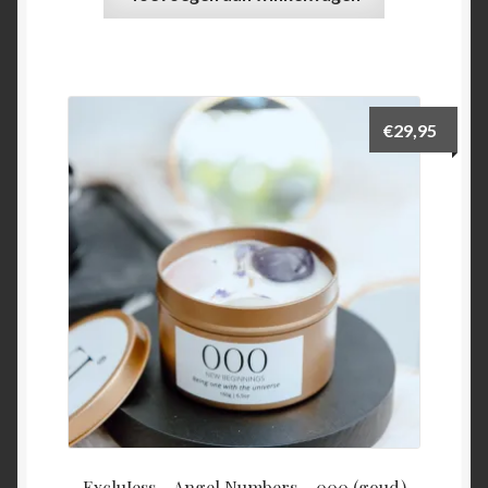
€
29,95
ExcluJess – Angel Numbers – 000 (goud)