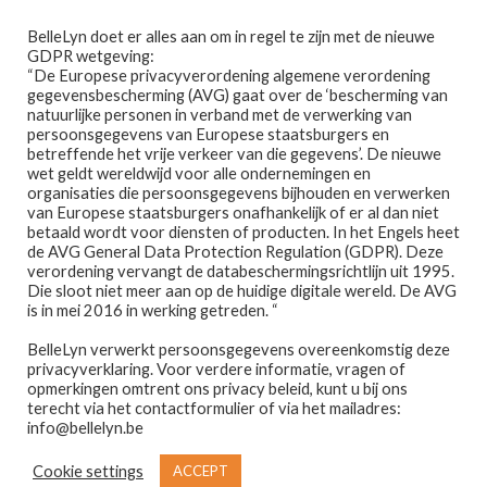
Ga
Ga
Menu
BelleLyn doet er alles aan om in regel te zijn met de nieuwe
door
naar
GDPR wetgeving:
naar
de
“De Europese privacyverordening algemene verordening
gegevensbescherming (AVG) gaat over de ‘bescherming van
navigatie
inhoud
natuurlijke personen in verband met de verwerking van
persoonsgegevens van Europese staatsburgers en
betreffende het vrije verkeer van die gegevens’. De nieuwe
wet geldt wereldwijd voor alle ondernemingen en
Home
organisaties die persoonsgegevens bijhouden en verwerken
van Europese staatsburgers onafhankelijk of er al dan niet
Home
PRODUCTEN GETAGGED “BALANS”
betaald wordt voor diensten of producten. In het Engels heet
Afspraak maken
de AVG General Data Protection Regulation (GDPR). Deze
balans
verordening vervangt de databeschermingsrichtlijn uit 1995.
Die sloot niet meer aan op de huidige digitale wereld. De AVG
Prijslijst
is in mei 2016 in werking getreden. “
BelleLyn verwerkt persoonsgegevens overeenkomstig deze
Winkel
privacyverklaring. Voor verdere informatie, vragen of
opmerkingen omtrent ons privacy beleid, kunt u bij ons
Resultaat 1–12 van de 50 resultaten wordt getoond
Contact
terecht via het contactformulier of via het mailadres:
info@bellelyn.be
1
2
3
4
5
Wie is Belle-Lyn ?
Cookie settings
ACCEPT