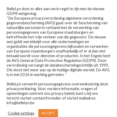
Ga
Ga
Menu
BelleLyn doet er alles aan om in regel te zijn met de nieuwe
door
naar
GDPR wetgeving:
naar
de
“De Europese privacyverordening algemene verordening
gegevensbescherming (AVG) gaat over de ‘bescherming van
navigatie
inhoud
natuurlijke personen in verband met de verwerking van
persoonsgegevens van Europese staatsburgers en
betreffende het vrije verkeer van die gegevens’. De nieuwe
wet geldt wereldwijd voor alle ondernemingen en
Home
organisaties die persoonsgegevens bijhouden en verwerken
van Europese staatsburgers onafhankelijk of er al dan niet
Home
PRODUCTEN GETAGGED “EDELSTENEN”
betaald wordt voor diensten of producten. In het Engels heet
Afspraak maken
de AVG General Data Protection Regulation (GDPR). Deze
edelstenen
verordening vervangt de databeschermingsrichtlijn uit 1995.
Die sloot niet meer aan op de huidige digitale wereld. De AVG
Prijslijst
is in mei 2016 in werking getreden. “
BelleLyn verwerkt persoonsgegevens overeenkomstig deze
Winkel
privacyverklaring. Voor verdere informatie, vragen of
opmerkingen omtrent ons privacy beleid, kunt u bij ons
Resultaat 1–12 van de 50 resultaten wordt getoond
Contact
terecht via het contactformulier of via het mailadres:
info@bellelyn.be
1
2
3
4
5
Wie is Belle-Lyn ?
Cookie settings
ACCEPT