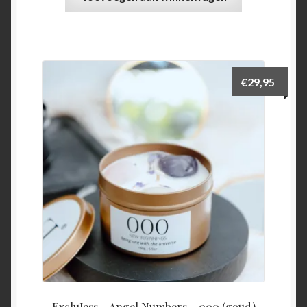
€
29,95
ExcluJess – Angel Numbers – 000 (goud)