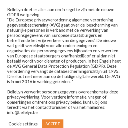
Ga
Ga
Menu
BelleLyn doet er alles aan om in regel te zijn met de nieuwe
door
naar
GDPR wetgeving:
naar
de
“De Europese privacyverordening algemene verordening
gegevensbescherming (AVG) gaat over de ‘bescherming van
navigatie
inhoud
natuurlijke personen in verband met de verwerking van
persoonsgegevens van Europese staatsburgers en
betreffende het vrije verkeer van die gegevens’. De nieuwe
wet geldt wereldwijd voor alle ondernemingen en
Home
organisaties die persoonsgegevens bijhouden en verwerken
van Europese staatsburgers onafhankelijk of er al dan niet
Home
PRODUCTEN GETAGGED “EVAGARDEN”
betaald wordt voor diensten of producten. In het Engels heet
Afspraak maken
de AVG General Data Protection Regulation (GDPR). Deze
Evagarden
verordening vervangt de databeschermingsrichtlijn uit 1995.
Die sloot niet meer aan op de huidige digitale wereld. De AVG
Prijslijst
is in mei 2016 in werking getreden. “
BelleLyn verwerkt persoonsgegevens overeenkomstig deze
Winkel
privacyverklaring. Voor verdere informatie, vragen of
opmerkingen omtrent ons privacy beleid, kunt u bij ons
Resultaat 1–12 van de 50 resultaten wordt getoond
Contact
terecht via het contactformulier of via het mailadres:
info@bellelyn.be
1
2
3
4
5
Wie is Belle-Lyn ?
Cookie settings
ACCEPT