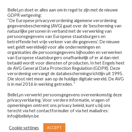
Ga
Ga
Menu
BelleLyn doet er alles aan om in regel te zijn met de nieuwe
door
naar
GDPR wetgeving:
naar
de
“De Europese privacyverordening algemene verordening
gegevensbescherming (AVG) gaat over de ‘bescherming van
navigatie
inhoud
natuurlijke personen in verband met de verwerking van
persoonsgegevens van Europese staatsburgers en
betreffende het vrije verkeer van die gegevens’. De nieuwe
wet geldt wereldwijd voor alle ondernemingen en
Home
organisaties die persoonsgegevens bijhouden en verwerken
van Europese staatsburgers onafhankelijk of er al dan niet
Home
PRODUCTEN GETAGGED “EVE TAYLOR”
betaald wordt voor diensten of producten. In het Engels heet
Afspraak maken
de AVG General Data Protection Regulation (GDPR). Deze
eve taylor
verordening vervangt de databeschermingsrichtlijn uit 1995.
Die sloot niet meer aan op de huidige digitale wereld. De AVG
Prijslijst
is in mei 2016 in werking getreden. “
BelleLyn verwerkt persoonsgegevens overeenkomstig deze
Winkel
privacyverklaring. Voor verdere informatie, vragen of
opmerkingen omtrent ons privacy beleid, kunt u bij ons
Enig resultaat
Contact
terecht via het contactformulier of via het mailadres:
info@bellelyn.be
Wie is Belle-Lyn ?
Cookie settings
ACCEPT
€
27,95