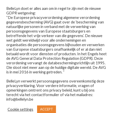
Ga
Ga
Menu
BelleLyn doet er alles aan om in regel te zijn met de nieuwe
door
naar
GDPR wetgeving:
naar
de
“De Europese privacyverordening algemene verordening
gegevensbescherming (AVG) gaat over de ‘bescherming van
navigatie
inhoud
natuurlijke personen in verband met de verwerking van
persoonsgegevens van Europese staatsburgers en
betreffende het vrije verkeer van die gegevens’. De nieuwe
wet geldt wereldwijd voor alle ondernemingen en
Home
organisaties die persoonsgegevens bijhouden en verwerken
van Europese staatsburgers onafhankelijk of er al dan niet
Home
PRODUCTEN GETAGGED “INVINCTUS”
betaald wordt voor diensten of producten. In het Engels heet
Afspraak maken
de AVG General Data Protection Regulation (GDPR). Deze
invinctus
verordening vervangt de databeschermingsrichtlijn uit 1995.
Die sloot niet meer aan op de huidige digitale wereld. De AVG
Prijslijst
is in mei 2016 in werking getreden. “
BelleLyn verwerkt persoonsgegevens overeenkomstig deze
Winkel
privacyverklaring. Voor verdere informatie, vragen of
opmerkingen omtrent ons privacy beleid, kunt u bij ons
Enig resultaat
Contact
terecht via het contactformulier of via het mailadres:
info@bellelyn.be
Wie is Belle-Lyn ?
Cookie settings
ACCEPT
€
22,45