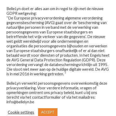
Ga
Ga
Menu
BelleLyn doet er alles aan om in regel te zijn met de nieuwe
door
naar
GDPR wetgeving:
naar
de
“De Europese privacyverordening algemene verordening
gegevensbescherming (AVG) gaat over de ‘bescherming van
navigatie
inhoud
natuurlijke personen in verband met de verwerking van
persoonsgegevens van Europese staatsburgers en
betreffende het vrije verkeer van die gegevens’. De nieuwe
wet geldt wereldwijd voor alle ondernemingen en
Home
organisaties die persoonsgegevens bijhouden en verwerken
van Europese staatsburgers onafhankelijk of er al dan niet
Home
PRODUCTEN GETAGGED “JONGE HUID”
betaald wordt voor diensten of producten. In het Engels heet
Afspraak maken
de AVG General Data Protection Regulation (GDPR). Deze
jonge huid
verordening vervangt de databeschermingsrichtlijn uit 1995.
Die sloot niet meer aan op de huidige digitale wereld. De AVG
Prijslijst
is in mei 2016 in werking getreden. “
BelleLyn verwerkt persoonsgegevens overeenkomstig deze
Winkel
privacyverklaring. Voor verdere informatie, vragen of
opmerkingen omtrent ons privacy beleid, kunt u bij ons
Enig resultaat
Contact
terecht via het contactformulier of via het mailadres:
info@bellelyn.be
Wie is Belle-Lyn ?
Cookie settings
ACCEPT
€
39,90