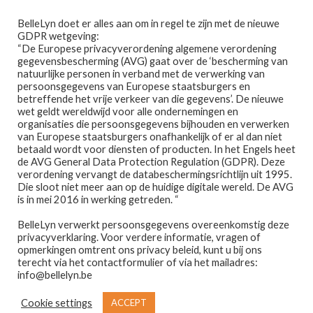
Ga
Ga
Menu
BelleLyn doet er alles aan om in regel te zijn met de nieuwe
door
naar
GDPR wetgeving:
naar
de
“De Europese privacyverordening algemene verordening
gegevensbescherming (AVG) gaat over de ‘bescherming van
navigatie
inhoud
natuurlijke personen in verband met de verwerking van
persoonsgegevens van Europese staatsburgers en
betreffende het vrije verkeer van die gegevens’. De nieuwe
wet geldt wereldwijd voor alle ondernemingen en
Home
organisaties die persoonsgegevens bijhouden en verwerken
van Europese staatsburgers onafhankelijk of er al dan niet
Home
PRODUCTEN GETAGGED “LANCÔME”
betaald wordt voor diensten of producten. In het Engels heet
Afspraak maken
de AVG General Data Protection Regulation (GDPR). Deze
lancôme
verordening vervangt de databeschermingsrichtlijn uit 1995.
Die sloot niet meer aan op de huidige digitale wereld. De AVG
Prijslijst
is in mei 2016 in werking getreden. “
BelleLyn verwerkt persoonsgegevens overeenkomstig deze
Winkel
privacyverklaring. Voor verdere informatie, vragen of
opmerkingen omtrent ons privacy beleid, kunt u bij ons
Toont alle 2 resultaten
Contact
terecht via het contactformulier of via het mailadres:
info@bellelyn.be
Wie is Belle-Lyn ?
Cookie settings
ACCEPT
€
22,45