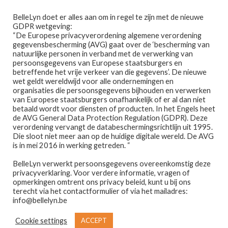
Ga
Ga
Menu
BelleLyn doet er alles aan om in regel te zijn met de nieuwe
door
naar
GDPR wetgeving:
naar
de
“De Europese privacyverordening algemene verordening
gegevensbescherming (AVG) gaat over de ‘bescherming van
navigatie
inhoud
natuurlijke personen in verband met de verwerking van
persoonsgegevens van Europese staatsburgers en
betreffende het vrije verkeer van die gegevens’. De nieuwe
wet geldt wereldwijd voor alle ondernemingen en
Home
organisaties die persoonsgegevens bijhouden en verwerken
van Europese staatsburgers onafhankelijk of er al dan niet
Home
PRODUCTEN GETAGGED “LIBRE”
betaald wordt voor diensten of producten. In het Engels heet
Afspraak maken
de AVG General Data Protection Regulation (GDPR). Deze
libre
verordening vervangt de databeschermingsrichtlijn uit 1995.
Die sloot niet meer aan op de huidige digitale wereld. De AVG
Prijslijst
is in mei 2016 in werking getreden. “
BelleLyn verwerkt persoonsgegevens overeenkomstig deze
Winkel
privacyverklaring. Voor verdere informatie, vragen of
opmerkingen omtrent ons privacy beleid, kunt u bij ons
Enig resultaat
Contact
terecht via het contactformulier of via het mailadres:
info@bellelyn.be
Wie is Belle-Lyn ?
Cookie settings
ACCEPT
€
22,45