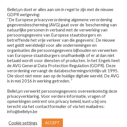
Ga
Ga
Menu
BelleLyn doet er alles aan om in regel te zijn met de nieuwe
door
naar
GDPR wetgeving:
naar
de
“De Europese privacyverordening algemene verordening
gegevensbescherming (AVG) gaat over de ‘bescherming van
navigatie
inhoud
natuurlijke personen in verband met de verwerking van
persoonsgegevens van Europese staatsburgers en
betreffende het vrije verkeer van die gegevens’. De nieuwe
wet geldt wereldwijd voor alle ondernemingen en
Home
organisaties die persoonsgegevens bijhouden en verwerken
van Europese staatsburgers onafhankelijk of er al dan niet
Home
PRODUCTEN GETAGGED “LIPSTICK”
betaald wordt voor diensten of producten. In het Engels heet
Afspraak maken
de AVG General Data Protection Regulation (GDPR). Deze
lipstick
verordening vervangt de databeschermingsrichtlijn uit 1995.
Die sloot niet meer aan op de huidige digitale wereld. De AVG
Prijslijst
is in mei 2016 in werking getreden. “
BelleLyn verwerkt persoonsgegevens overeenkomstig deze
Winkel
privacyverklaring. Voor verdere informatie, vragen of
opmerkingen omtrent ons privacy beleid, kunt u bij ons
Toont alle 7 resultaten
Contact
terecht via het contactformulier of via het mailadres:
info@bellelyn.be
Wie is Belle-Lyn ?
Cookie settings
ACCEPT
€
29,55