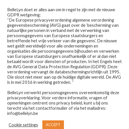
Ga
Ga
Menu
BelleLyn doet er alles aan om in regel te zijn met de nieuwe
door
naar
GDPR wetgeving:
naar
de
“De Europese privacyverordening algemene verordening
gegevensbescherming (AVG) gaat over de ‘bescherming van
navigatie
inhoud
natuurlijke personen in verband met de verwerking van
persoonsgegevens van Europese staatsburgers en
betreffende het vrije verkeer van die gegevens’. De nieuwe
wet geldt wereldwijd voor alle ondernemingen en
Home
organisaties die persoonsgegevens bijhouden en verwerken
van Europese staatsburgers onafhankelijk of er al dan niet
Home
PRODUCTEN GETAGGED “RODRIGUEZ FOR
betaald wordt voor diensten of producten. In het Engels heet
Afspraak maken
HER”
de AVG General Data Protection Regulation (GDPR). Deze
verordening vervangt de databeschermingsrichtlijn uit 1995.
rodriguez for her
Die sloot niet meer aan op de huidige digitale wereld. De AVG
Prijslijst
is in mei 2016 in werking getreden. “
BelleLyn verwerkt persoonsgegevens overeenkomstig deze
Winkel
privacyverklaring. Voor verdere informatie, vragen of
opmerkingen omtrent ons privacy beleid, kunt u bij ons
Contact
terecht via het contactformulier of via het mailadres:
Enig resultaat
info@bellelyn.be
Wie is Belle-Lyn ?
Cookie settings
ACCEPT