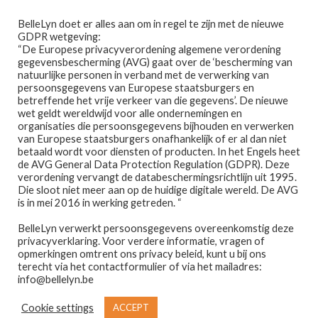
Ga
Ga
Menu
BelleLyn doet er alles aan om in regel te zijn met de nieuwe
door
naar
GDPR wetgeving:
naar
de
“De Europese privacyverordening algemene verordening
gegevensbescherming (AVG) gaat over de ‘bescherming van
navigatie
inhoud
natuurlijke personen in verband met de verwerking van
persoonsgegevens van Europese staatsburgers en
betreffende het vrije verkeer van die gegevens’. De nieuwe
wet geldt wereldwijd voor alle ondernemingen en
Home
organisaties die persoonsgegevens bijhouden en verwerken
van Europese staatsburgers onafhankelijk of er al dan niet
Home
PRODUCTEN GETAGGED “STYLO”
betaald wordt voor diensten of producten. In het Engels heet
Afspraak maken
de AVG General Data Protection Regulation (GDPR). Deze
stylo
verordening vervangt de databeschermingsrichtlijn uit 1995.
Die sloot niet meer aan op de huidige digitale wereld. De AVG
Prijslijst
is in mei 2016 in werking getreden. “
BelleLyn verwerkt persoonsgegevens overeenkomstig deze
Winkel
privacyverklaring. Voor verdere informatie, vragen of
opmerkingen omtrent ons privacy beleid, kunt u bij ons
Toont alle 3 resultaten
Contact
terecht via het contactformulier of via het mailadres:
info@bellelyn.be
Wie is Belle-Lyn ?
Cookie settings
ACCEPT
€
25,95