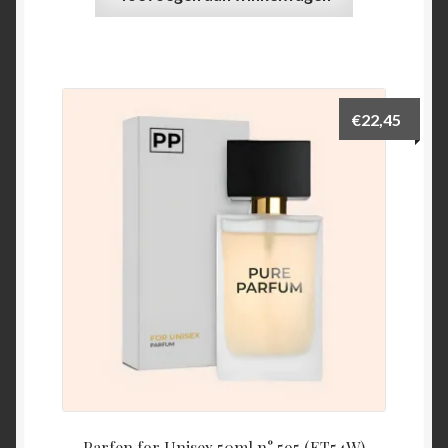
€
22,45
Parfen for Unisex 50ml n° 595 (ET54W)