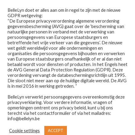
Ga
Ga
Menu
BelleLyn doet er alles aan om in regel te zijn met de nieuwe
door
naar
GDPR wetgeving:
naar
de
“De Europese privacyverordening algemene verordening
gegevensbescherming (AVG) gaat over de ‘bescherming van
navigatie
inhoud
natuurlijke personen in verband met de verwerking van
persoonsgegevens van Europese staatsburgers en
betreffende het vrije verkeer van die gegevens’. De nieuwe
wet geldt wereldwijd voor alle ondernemingen en
Home
organisaties die persoonsgegevens bijhouden en verwerken
van Europese staatsburgers onafhankelijk of er al dan niet
Home
PRODUCTEN GETAGGED “VROUW”
betaald wordt voor diensten of producten. In het Engels heet
Afspraak maken
de AVG General Data Protection Regulation (GDPR). Deze
vrouw
verordening vervangt de databeschermingsrichtlijn uit 1995.
Die sloot niet meer aan op de huidige digitale wereld. De AVG
Prijslijst
is in mei 2016 in werking getreden. “
BelleLyn verwerkt persoonsgegevens overeenkomstig deze
Winkel
privacyverklaring. Voor verdere informatie, vragen of
opmerkingen omtrent ons privacy beleid, kunt u bij ons
Resultaat 1–12 van de 24 resultaten wordt getoond
Contact
terecht via het contactformulier of via het mailadres:
info@bellelyn.be
1
2
Wie is Belle-Lyn ?
Cookie settings
ACCEPT