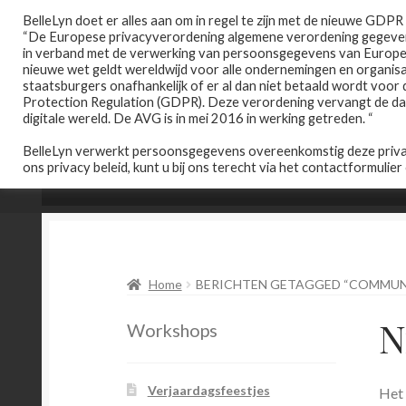
Ga
Ga
BelleLyn doet er alles aan om in regel te zijn met de nieuwe GDP
“De Europese privacyverordening algemene verordening gegeven
door
naar
in verband met de verwerking van persoonsgegevens van Europese
naar
de
nieuwe wet geldt wereldwijd voor alle ondernemingen en organi
navigatie
inhoud
staatsburgers onafhankelijk of er al dan niet betaald wordt voor
Protection Regulation (GDPR). Deze verordening vervangt de data
digitale wereld. De AVG is in mei 2016 in werking getreden. “
BelleLyn verwerkt persoonsgegevens overeenkomstig deze privac
ons privacy beleid, kunt u bij ons terecht via het contactformulier
Home
Afspraak maken
Prijslijst
Home
BERICHTEN GETAGGED “COMMUN
N
Workshops
Verjaardagsfeestjes
Het 