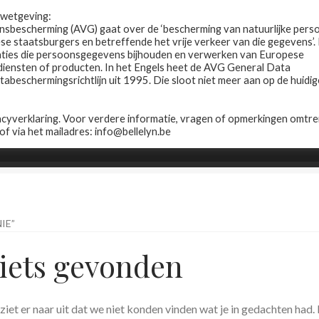
R wetgeving:
sbescherming (AVG) gaat over de ‘bescherming van natuurlijke pers
 staatsburgers en betreffende het vrije verkeer van die gegevens’.
saties die persoonsgegevens bijhouden en verwerken van Europese
 diensten of producten. In het Engels heet de AVG General Data
beschermingsrichtlijn uit 1995. Die sloot niet meer aan op de huidig
yverklaring. Voor verdere informatie, vragen of opmerkingen omtre
 of via het mailadres: info@bellelyn.be
Winkel
Contact
Wie is Belle-Lyn ?
IE”
iets gevonden
ziet er naar uit dat we niet konden vinden wat je in gedachten had.