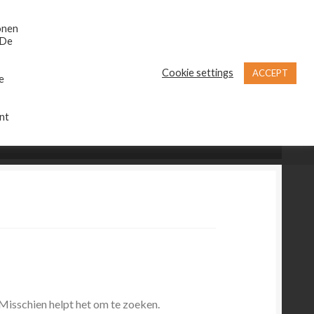
Zoeken
Zoeken
naar:
onen
 De
Cookie settings
ACCEPT
e
nt
€
0,00
0 items
 Misschien helpt het om te zoeken.