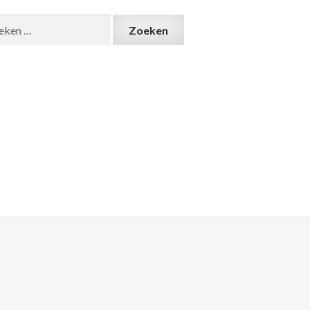
ken
: