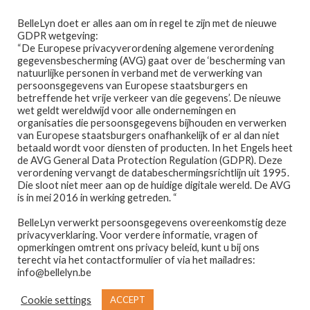
Ga
Ga
Menu
BelleLyn doet er alles aan om in regel te zijn met de nieuwe
door
naar
GDPR wetgeving:
naar
de
“De Europese privacyverordening algemene verordening
gegevensbescherming (AVG) gaat over de ‘bescherming van
navigatie
inhoud
natuurlijke personen in verband met de verwerking van
persoonsgegevens van Europese staatsburgers en
betreffende het vrije verkeer van die gegevens’. De nieuwe
wet geldt wereldwijd voor alle ondernemingen en
Home
organisaties die persoonsgegevens bijhouden en verwerken
van Europese staatsburgers onafhankelijk of er al dan niet
Home
BERICHTEN GETAGGED
betaald wordt voor diensten of producten. In het Engels heet
Afspraak maken
“VERJAARDAGSFEESTJE”
de AVG General Data Protection Regulation (GDPR). Deze
verordening vervangt de databeschermingsrichtlijn uit 1995.
Niets gevonden
Die sloot niet meer aan op de huidige digitale wereld. De AVG
Prijslijst
is in mei 2016 in werking getreden. “
BelleLyn verwerkt persoonsgegevens overeenkomstig deze
Winkel
privacyverklaring. Voor verdere informatie, vragen of
Het ziet er naar uit dat we niet konden vinden wat je in
opmerkingen omtrent ons privacy beleid, kunt u bij ons
gedachten had. Misschien helpt het om te zoeken.
Contact
terecht via het contactformulier of via het mailadres:
info@bellelyn.be
Zoeken
Wie is Belle-Lyn ?
Cookie settings
ACCEPT
naar: