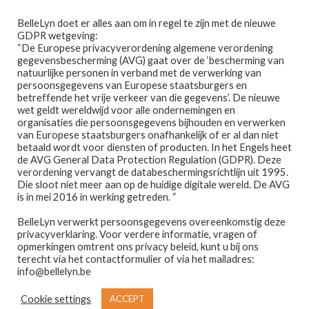
Ga
Ga
Menu
BelleLyn doet er alles aan om in regel te zijn met de nieuwe
door
naar
GDPR wetgeving:
naar
de
“De Europese privacyverordening algemene verordening
gegevensbescherming (AVG) gaat over de ‘bescherming van
navigatie
inhoud
natuurlijke personen in verband met de verwerking van
persoonsgegevens van Europese staatsburgers en
betreffende het vrije verkeer van die gegevens’. De nieuwe
wet geldt wereldwijd voor alle ondernemingen en
Home
organisaties die persoonsgegevens bijhouden en verwerken
van Europese staatsburgers onafhankelijk of er al dan niet
Home
UNCATEGORIZED
betaald wordt voor diensten of producten. In het Engels heet
Afspraak maken
de AVG General Data Protection Regulation (GDPR). Deze
Categorie:
verordening vervangt de databeschermingsrichtlijn uit 1995.
Die sloot niet meer aan op de huidige digitale wereld. De AVG
Prijslijst
is in mei 2016 in werking getreden. “
Uncategorized
BelleLyn verwerkt persoonsgegevens overeenkomstig deze
Winkel
privacyverklaring. Voor verdere informatie, vragen of
opmerkingen omtrent ons privacy beleid, kunt u bij ons
GEPLAATST OP
29 NOVEMBER 2025
door
Contact
terecht via het contactformulier of via het mailadres:
info@bellelyn.be
evelyn79
—
Geef een reactie
NIEUW EN
Wie is Belle-Lyn ?
Cookie settings
ACCEPT