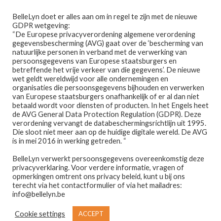
Ga
Ga
Menu
BelleLyn doet er alles aan om in regel te zijn met de nieuwe
door
naar
GDPR wetgeving:
naar
de
“De Europese privacyverordening algemene verordening
gegevensbescherming (AVG) gaat over de ‘bescherming van
navigatie
inhoud
natuurlijke personen in verband met de verwerking van
persoonsgegevens van Europese staatsburgers en
betreffende het vrije verkeer van die gegevens’. De nieuwe
wet geldt wereldwijd voor alle ondernemingen en
Home
organisaties die persoonsgegevens bijhouden en verwerken
van Europese staatsburgers onafhankelijk of er al dan niet
Home
PRODUCTEN GETAGGED “CADEAUTJE”
betaald wordt voor diensten of producten. In het Engels heet
Afspraak maken
de AVG General Data Protection Regulation (GDPR). Deze
cadeautje
verordening vervangt de databeschermingsrichtlijn uit 1995.
Die sloot niet meer aan op de huidige digitale wereld. De AVG
Prijslijst
is in mei 2016 in werking getreden. “
BelleLyn verwerkt persoonsgegevens overeenkomstig deze
Winkel
privacyverklaring. Voor verdere informatie, vragen of
opmerkingen omtrent ons privacy beleid, kunt u bij ons
Resultaat 1–12 van de 54 resultaten wordt getoond
Contact
terecht via het contactformulier of via het mailadres:
info@bellelyn.be
1
2
3
4
5
Wie is Belle-Lyn ?
Cookie settings
ACCEPT