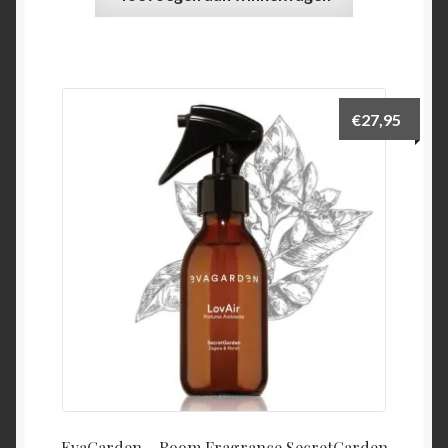
€
27,95
EvaGarden – Room Fragrance SecretGarden