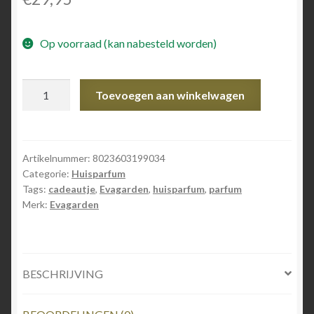
Op voorraad (kan nabesteld worden)
EvaGarden
Toevoegen aan winkelwagen
-
Room
Fragrance
Sicilove
Artikelnummer:
8023603199034
Categorie:
Huisparfum
aantal
Tags:
cadeautje
,
Evagarden
,
huisparfum
,
parfum
Merk:
Evagarden
BESCHRIJVING