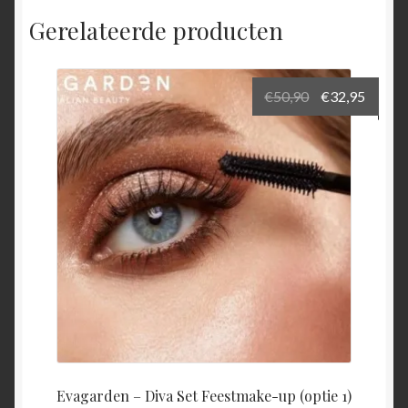
Gerelateerde producten
Oorspronkeli
Huidi
€
50,90
€
32,95
prijs
prijs
was:
is:
€50,90.
€32,95
Evagarden – Diva Set Feestmake-up (optie 1)