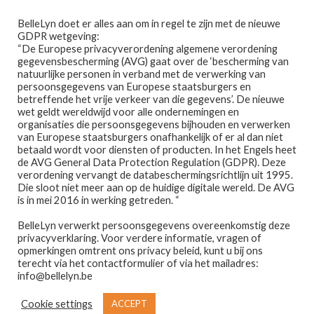
Ga
Ga
Menu
BelleLyn doet er alles aan om in regel te zijn met de nieuwe
door
naar
GDPR wetgeving:
naar
de
“De Europese privacyverordening algemene verordening
gegevensbescherming (AVG) gaat over de ‘bescherming van
navigatie
inhoud
natuurlijke personen in verband met de verwerking van
persoonsgegevens van Europese staatsburgers en
betreffende het vrije verkeer van die gegevens’. De nieuwe
wet geldt wereldwijd voor alle ondernemingen en
Home
organisaties die persoonsgegevens bijhouden en verwerken
van Europese staatsburgers onafhankelijk of er al dan niet
Home
Huisparfum
EVAGARDEN – ROOM
betaald wordt voor diensten of producten. In het Engels heet
Afspraak maken
FRAGRANCE SICILOVE
de AVG General Data Protection Regulation (GDPR). Deze
verordening vervangt de databeschermingsrichtlijn uit 1995.
Die sloot niet meer aan op de huidige digitale wereld. De AVG
Prijslijst
is in mei 2016 in werking getreden. “
🔍
BelleLyn verwerkt persoonsgegevens overeenkomstig deze
Winkel
privacyverklaring. Voor verdere informatie, vragen of
opmerkingen omtrent ons privacy beleid, kunt u bij ons
Contact
terecht via het contactformulier of via het mailadres:
info@bellelyn.be
Wie is Belle-Lyn ?
Cookie settings
ACCEPT