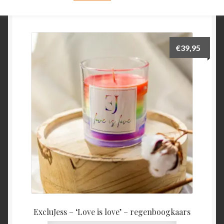
€
39,95
ExcluJess – ‘Love is love’ – regenboogkaars