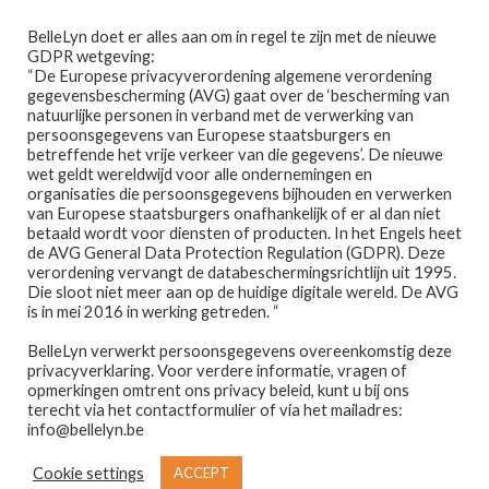
Ga
Ga
Menu
BelleLyn doet er alles aan om in regel te zijn met de nieuwe
door
naar
GDPR wetgeving:
naar
de
“De Europese privacyverordening algemene verordening
gegevensbescherming (AVG) gaat over de ‘bescherming van
navigatie
inhoud
natuurlijke personen in verband met de verwerking van
persoonsgegevens van Europese staatsburgers en
betreffende het vrije verkeer van die gegevens’. De nieuwe
wet geldt wereldwijd voor alle ondernemingen en
Home
organisaties die persoonsgegevens bijhouden en verwerken
van Europese staatsburgers onafhankelijk of er al dan niet
Home
PRODUCTEN GETAGGED “GROENE
betaald wordt voor diensten of producten. In het Engels heet
Afspraak maken
AVENTURIJN”
de AVG General Data Protection Regulation (GDPR). Deze
verordening vervangt de databeschermingsrichtlijn uit 1995.
groene aventurijn
Die sloot niet meer aan op de huidige digitale wereld. De AVG
Prijslijst
is in mei 2016 in werking getreden. “
BelleLyn verwerkt persoonsgegevens overeenkomstig deze
Winkel
privacyverklaring. Voor verdere informatie, vragen of
opmerkingen omtrent ons privacy beleid, kunt u bij ons
Contact
terecht via het contactformulier of via het mailadres:
Resultaat 1–12 van de 16 resultaten wordt getoond
info@bellelyn.be
Wie is Belle-Lyn ?
Cookie settings
ACCEPT
1
2