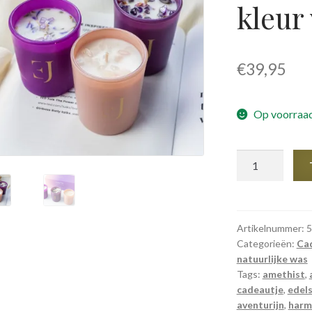
kleur 
€
39,95
Op voorraad
ExcluJess
-
Manifest
kaarsen
-
Artikelnummer:
5
Categorieën:
Ca
set
natuurlijke was
van
Tags:
amethist
,
3
cadeautje
,
edel
-
aventurijn
,
harm