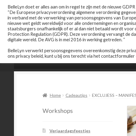
Ga
Ga
BelleLyn doet er alles aan om in regel te zijn met de nieuwe GDP
“De Europese privacyverordening algemene verordening gegeven
door
naar
in verband met de verwerking van persoonsgegevens van Europese
naar
de
nieuwe wet geldt wereldwijd voor alle ondernemingen en organi
navigatie
inhoud
staatsburgers onafhankelijk of er al dan niet betaald wordt voor
Protection Regulation (GDPR). Deze verordening vervangt de data
digitale wereld. De AVG is in mei 2016 in werking getreden. “
BelleLyn verwerkt persoonsgegevens overeenkomstig deze privac
ons privacy beleid, kunt u bij ons terecht via het contactformulier
Home
Afspraak maken
Prijslijst
Home
Cadeautips
EXCLUJESS – MANIFE
Workshops
Verjaardagsfeestjes