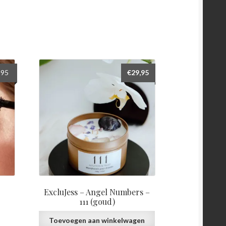
pronkelijke
Huidige
,95
€
29,95
prijs
is:
0.
€32,95.
ExcluJess – Angel Numbers –
111 (goud)
Toevoegen aan winkelwagen