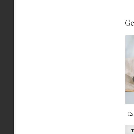
Ge
Ex
T