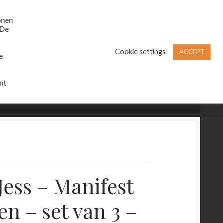
Zoeken
Zoeken
naar:
onen
 De
Cookie settings
ACCEPT
e
nt
€
0,00
0 items
Jess – Manifest
en – set van 3 –