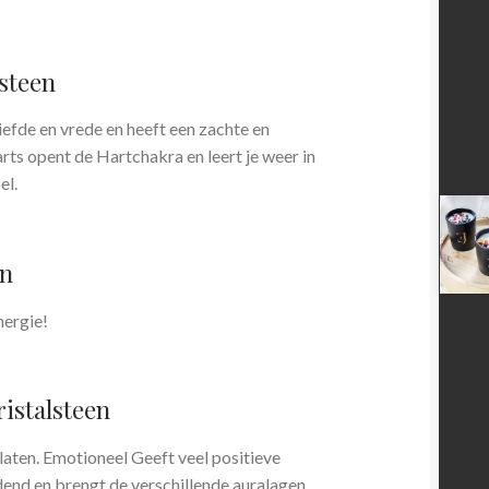
steen
iefde en vrede en heeft een zachte en
rts opent de Hartchakra en leert je weer in
el.
en
nergie!
istalsteen
 laten. Emotioneel Geeft veel positieve
dend en brengt de verschillende auralagen