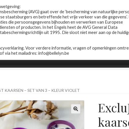
R wetgeving:
sbescherming (AVG) gaat over de ‘bescherming van natuurlijke pers
 staatsburgers en betreffende het vrije verkeer van die gegevens’.
saties die persoonsgegevens bijhouden en verwerken van Europese
 diensten of producten. In het Engels heet de AVG General Data
beschermingsrichtlijn uit 1995. Die sloot niet meer aan op de huidig
yverklaring. Voor verdere informatie, vragen of opmerkingen omtre
 of via het mailadres: info@bellelyn.be
Winkel
Contact
Wie is Belle-Lyn ?
ST KAARSEN – SET VAN 3 – KLEUR VIOLET
Exclu
kaars
🔍