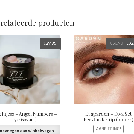
relateerde producten
Oors
€
29,95
€
50,90
€
32
prijs
was:
€50,9
cluJess – Angel Numbers –
Evagarden – Diva Set
777 (zwart)
Feestmake-up (optie 1)
AANBIEDING!
oevoegen aan winkelwagen