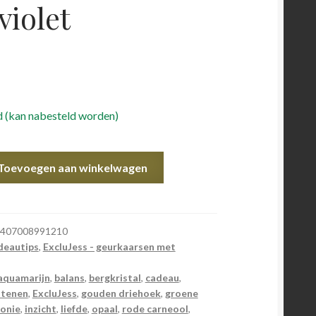
violet
 (kan nabesteld worden)
Toevoegen aan winkelwagen
407008991210
deautips
,
ExcluJess - geurkaarsen met
aquamarijn
,
balans
,
bergkristal
,
cadeau
,
stenen
,
ExcluJess
,
gouden driehoek
,
groene
onie
,
inzicht
,
liefde
,
opaal
,
rode carneool
,