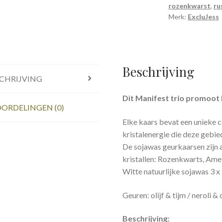
kleur
rozenkwarst
,
ru
violet
Merk:
ExcluJess
aantal
Beschrijving
CHRIJVING
Dit Manifest trio promoot l
ORDELINGEN (0)
Elke kaars bevat een unieke c
kristalenergie die deze gebie
De sojawas geurkaarsen zijn
kristallen: Rozenkwarts, Ame
Witte natuurlijke sojawas 3 x
Geuren: olijf & tijm / neroli 
Beschrijving: