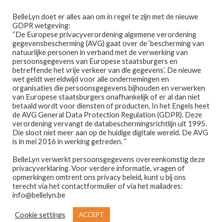
Ga
Ga
Menu
BelleLyn doet er alles aan om in regel te zijn met de nieuwe
door
naar
GDPR wetgeving:
naar
de
“De Europese privacyverordening algemene verordening
gegevensbescherming (AVG) gaat over de ‘bescherming van
navigatie
inhoud
natuurlijke personen in verband met de verwerking van
persoonsgegevens van Europese staatsburgers en
betreffende het vrije verkeer van die gegevens’. De nieuwe
wet geldt wereldwijd voor alle ondernemingen en
Home
organisaties die persoonsgegevens bijhouden en verwerken
van Europese staatsburgers onafhankelijk of er al dan niet
Home
PRODUCTEN GETAGGED “VOEDEND”
betaald wordt voor diensten of producten. In het Engels heet
Afspraak maken
de AVG General Data Protection Regulation (GDPR). Deze
voedend
verordening vervangt de databeschermingsrichtlijn uit 1995.
Die sloot niet meer aan op de huidige digitale wereld. De AVG
Prijslijst
is in mei 2016 in werking getreden. “
BelleLyn verwerkt persoonsgegevens overeenkomstig deze
Winkel
privacyverklaring. Voor verdere informatie, vragen of
opmerkingen omtrent ons privacy beleid, kunt u bij ons
Toont alle 2 resultaten
Contact
terecht via het contactformulier of via het mailadres:
info@bellelyn.be
Wie is Belle-Lyn ?
Cookie settings
ACCEPT
€
28,95