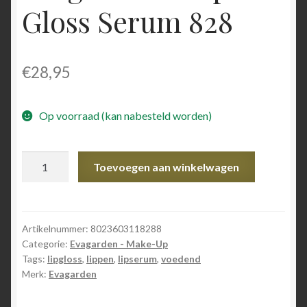
Gloss Serum 828
€
28,95
Op voorraad (kan nabesteld worden)
Evagarden
Toevoegen aan winkelwagen
-
Lip
Gloss
Serum
Artikelnummer:
8023603118288
Categorie:
Evagarden - Make-Up
828
Tags:
lipgloss
,
lippen
,
lipserum
,
voedend
aantal
Merk:
Evagarden