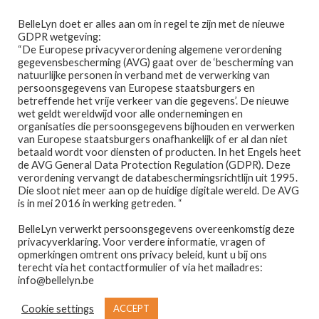
Ga
Ga
Menu
BelleLyn doet er alles aan om in regel te zijn met de nieuwe
door
naar
GDPR wetgeving:
naar
de
“De Europese privacyverordening algemene verordening
gegevensbescherming (AVG) gaat over de ‘bescherming van
navigatie
inhoud
natuurlijke personen in verband met de verwerking van
persoonsgegevens van Europese staatsburgers en
betreffende het vrije verkeer van die gegevens’. De nieuwe
wet geldt wereldwijd voor alle ondernemingen en
Home
organisaties die persoonsgegevens bijhouden en verwerken
van Europese staatsburgers onafhankelijk of er al dan niet
Home
Evagarden - Make-Up
EVAGARDEN – LIP
betaald wordt voor diensten of producten. In het Engels heet
Afspraak maken
GLOSS SERUM 828
de AVG General Data Protection Regulation (GDPR). Deze
verordening vervangt de databeschermingsrichtlijn uit 1995.
Die sloot niet meer aan op de huidige digitale wereld. De AVG
Prijslijst
is in mei 2016 in werking getreden. “
🔍
BelleLyn verwerkt persoonsgegevens overeenkomstig deze
Winkel
privacyverklaring. Voor verdere informatie, vragen of
opmerkingen omtrent ons privacy beleid, kunt u bij ons
Contact
terecht via het contactformulier of via het mailadres:
info@bellelyn.be
Wie is Belle-Lyn ?
Cookie settings
ACCEPT