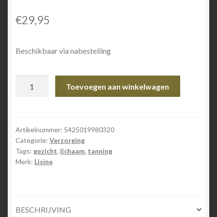
€
29,95
Beschikbaar via nabestelling
Lisine
Toevoegen aan winkelwagen
Express
Bronzing
gel
100ml
Artikelnummer:
5425019980320
Categorie:
Verzorging
aantal
Tags:
gezicht
,
lichaam
,
tanning
Merk:
Lisine
BESCHRIJVING