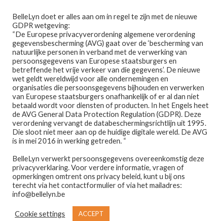
Ga
Ga
Menu
BelleLyn doet er alles aan om in regel te zijn met de nieuwe
door
naar
GDPR wetgeving:
naar
de
“De Europese privacyverordening algemene verordening
gegevensbescherming (AVG) gaat over de ‘bescherming van
navigatie
inhoud
natuurlijke personen in verband met de verwerking van
persoonsgegevens van Europese staatsburgers en
betreffende het vrije verkeer van die gegevens’. De nieuwe
wet geldt wereldwijd voor alle ondernemingen en
Home
organisaties die persoonsgegevens bijhouden en verwerken
van Europese staatsburgers onafhankelijk of er al dan niet
Home
Verzorging
LISINE EXPRESS BRONZING GEL
betaald wordt voor diensten of producten. In het Engels heet
Afspraak maken
100ML
de AVG General Data Protection Regulation (GDPR). Deze
verordening vervangt de databeschermingsrichtlijn uit 1995.
Die sloot niet meer aan op de huidige digitale wereld. De AVG
Prijslijst
is in mei 2016 in werking getreden. “
🔍
BelleLyn verwerkt persoonsgegevens overeenkomstig deze
Winkel
privacyverklaring. Voor verdere informatie, vragen of
opmerkingen omtrent ons privacy beleid, kunt u bij ons
Contact
terecht via het contactformulier of via het mailadres:
info@bellelyn.be
Wie is Belle-Lyn ?
Cookie settings
ACCEPT