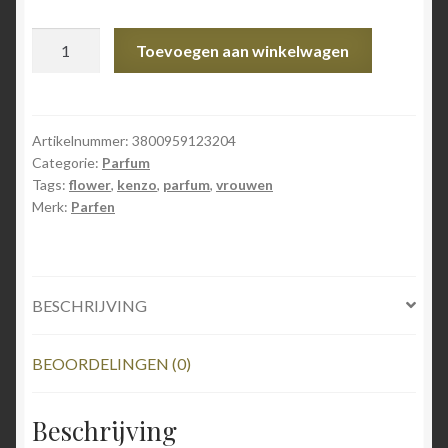
Parfen
Toevoegen aan winkelwagen
for
Women
50ml
n°
Artikelnummer:
3800959123204
Categorie:
Parfum
832
Tags:
flower
,
kenzo
,
parfum
,
vrouwen
aantal
Merk:
Parfen
BESCHRIJVING
BEOORDELINGEN (0)
Beschrijving