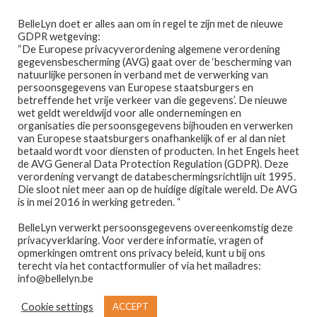
Ga
Ga
Menu
BelleLyn doet er alles aan om in regel te zijn met de nieuwe
door
naar
GDPR wetgeving:
naar
de
“De Europese privacyverordening algemene verordening
gegevensbescherming (AVG) gaat over de ‘bescherming van
navigatie
inhoud
natuurlijke personen in verband met de verwerking van
persoonsgegevens van Europese staatsburgers en
betreffende het vrije verkeer van die gegevens’. De nieuwe
wet geldt wereldwijd voor alle ondernemingen en
Home
organisaties die persoonsgegevens bijhouden en verwerken
van Europese staatsburgers onafhankelijk of er al dan niet
Home
Parfum
PARFEN FOR WOMEN 50ML N° 832
betaald wordt voor diensten of producten. In het Engels heet
Afspraak maken
de AVG General Data Protection Regulation (GDPR). Deze
verordening vervangt de databeschermingsrichtlijn uit 1995.
Die sloot niet meer aan op de huidige digitale wereld. De AVG
Prijslijst
is in mei 2016 in werking getreden. “
🔍
BelleLyn verwerkt persoonsgegevens overeenkomstig deze
Winkel
privacyverklaring. Voor verdere informatie, vragen of
opmerkingen omtrent ons privacy beleid, kunt u bij ons
Contact
terecht via het contactformulier of via het mailadres:
info@bellelyn.be
Wie is Belle-Lyn ?
Cookie settings
ACCEPT