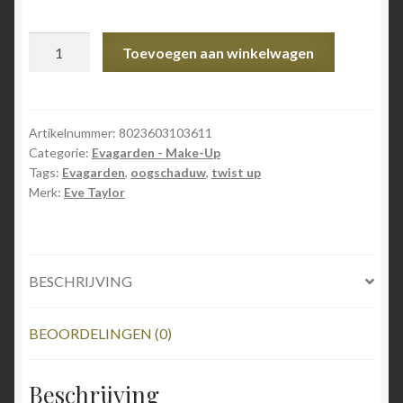
Evagarden
Toevoegen aan winkelwagen
-
All
In
One
Artikelnummer:
8023603103611
Categorie:
Evagarden - Make-Up
Twist
Tags:
Evagarden
,
oogschaduw
,
twist up
Up
Merk:
Eve Taylor
Oogschaduw
361
Turquoise
aantal
BESCHRIJVING
BEOORDELINGEN (0)
Beschrijving