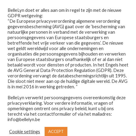
Ga
Ga
Menu
BelleLyn doet er alles aan om in regel te zijn met de nieuwe
door
naar
GDPR wetgeving:
naar
de
“De Europese privacyverordening algemene verordening
gegevensbescherming (AVG) gaat over de ‘bescherming van
navigatie
inhoud
natuurlijke personen in verband met de verwerking van
persoonsgegevens van Europese staatsburgers en
betreffende het vrije verkeer van die gegevens’. De nieuwe
wet geldt wereldwijd voor alle ondernemingen en
Home
organisaties die persoonsgegevens bijhouden en verwerken
van Europese staatsburgers onafhankelijk of er al dan niet
Home
Evagarden - Make-Up
EVAGARDEN – ALL IN
betaald wordt voor diensten of producten. In het Engels heet
Afspraak maken
ONE TWIST UP OOGSCHADUW 361 TURQUOISE
de AVG General Data Protection Regulation (GDPR). Deze
verordening vervangt de databeschermingsrichtlijn uit 1995.
Die sloot niet meer aan op de huidige digitale wereld. De AVG
Prijslijst
is in mei 2016 in werking getreden. “
🔍
BelleLyn verwerkt persoonsgegevens overeenkomstig deze
Winkel
privacyverklaring. Voor verdere informatie, vragen of
opmerkingen omtrent ons privacy beleid, kunt u bij ons
Contact
terecht via het contactformulier of via het mailadres:
info@bellelyn.be
Wie is Belle-Lyn ?
Cookie settings
ACCEPT