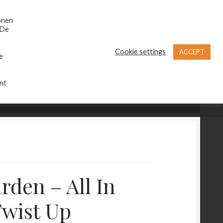
Zoeken
Zoeken
naar:
onen
 De
Cookie settings
ACCEPT
e
nt
€
0,00
0 items
rden – All In
wist Up