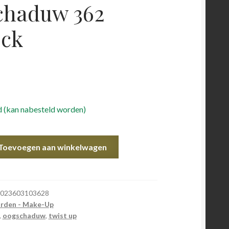
chaduw 362
ock
 (kan nabesteld worden)
Toevoegen aan winkelwagen
023603103628
rden - Make-Up
,
oogschaduw
,
twist up