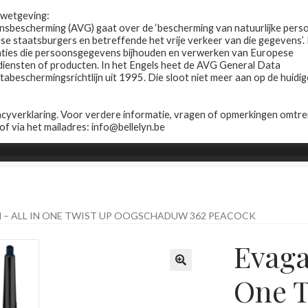
R wetgeving:
sbescherming (AVG) gaat over de ‘bescherming van natuurlijke pers
 staatsburgers en betreffende het vrije verkeer van die gegevens’.
saties die persoonsgegevens bijhouden en verwerken van Europese
 diensten of producten. In het Engels heet de AVG General Data
beschermingsrichtlijn uit 1995. Die sloot niet meer aan op de huidig
yverklaring. Voor verdere informatie, vragen of opmerkingen omtre
 of via het mailadres: info@bellelyn.be
Winkel
Contact
Wie is Belle-Lyn ?
 – ALL IN ONE TWIST UP OOGSCHADUW 362 PEACOCK
Evaga
One T
🔍