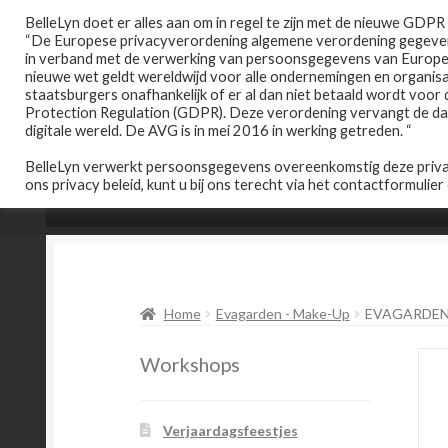
Ga
Ga
BelleLyn doet er alles aan om in regel te zijn met de nieuwe GDP
“De Europese privacyverordening algemene verordening gegeven
door
naar
in verband met de verwerking van persoonsgegevens van Europese
naar
de
nieuwe wet geldt wereldwijd voor alle ondernemingen en organi
navigatie
inhoud
staatsburgers onafhankelijk of er al dan niet betaald wordt voor
Protection Regulation (GDPR). Deze verordening vervangt de data
digitale wereld. De AVG is in mei 2016 in werking getreden. “
BelleLyn verwerkt persoonsgegevens overeenkomstig deze privac
ons privacy beleid, kunt u bij ons terecht via het contactformulier
Home
Afspraak maken
Prijslijst
Home
Evagarden - Make-Up
EVAGARDEN
Workshops
Verjaardagsfeestjes