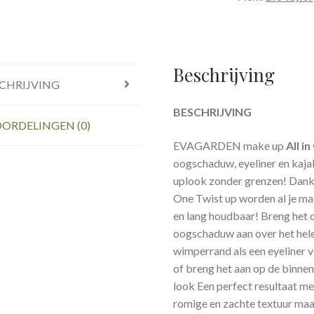
Oogschaduw
362
Peacock
aantal
Beschrijving
CHRIJVING
BESCHRIJVING
ORDELINGEN (0)
EVAGARDEN make up
All i
oogschaduw, eyeliner en kaja
uplook zonder grenzen! Dankzi
One Twist up worden al je mak
en lang houdbaar! Breng het o
oogschaduw aan over het hele 
wimperrand als een eyeliner 
of breng het aan op de binnen
look Een perfect resultaat me
romige en zachte textuur maa