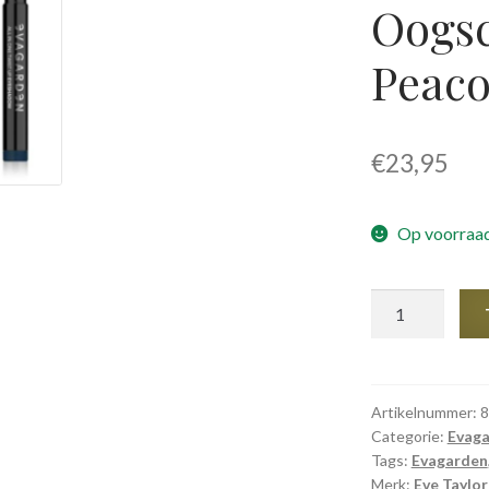
Oogs
Peac
€
23,95
Op voorraad
Evagarden
-
All
In
One
Artikelnummer:
8
Categorie:
Evaga
Twist
Tags:
Evagarden
Up
Merk:
Eve Taylor