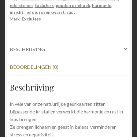
aantal
edelstenen
,
ExcluJess
,
gouden driehoek
,
harmonie
,
inzicht
,
liefde
,
rozenkwarst
,
rust
Merk:
ExcluJess
BESCHRIJVING
BEOORDELINGEN (0)
Beschrijving
In vele van onze natuurlijke geurkaarten zitten
bijpassende kristallen verwerkt die harmonie en rust in
huis brengen.
Ze brengen lichaam en geest in balans, verminderen
stress en negativiteit.